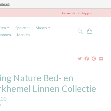
ookies
Aanmelden / Inloggen
Eten
Spelen
Slapen
bonnen
Merken
ing Nature Bed- en
rkhemel Linnen Collectie
,00
w