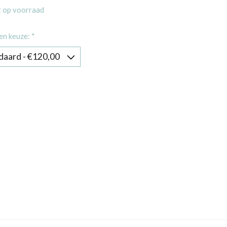
t op voorraad
en keuze:
*