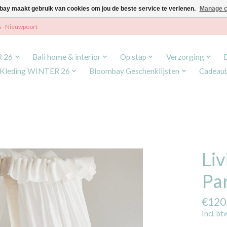
ay maakt gebruik van cookies om jou de beste service te verlenen.
Manage c
A - Nieuwpoort
R 26
Bali home & interior
Op stap
Verzorging
Kleding WINTER 26
Bloombay Geschenklijsten
Cadeau
Liv
Pa
€120
Incl. bt