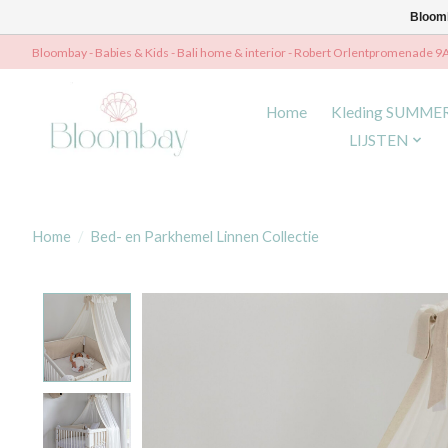
Bloomb
Bloombay - Babies & Kids - Bali home & interior - Robert Orlentpromenade 9
Home
Kleding SUMME
LIJSTEN
Home
/
Bed- en Parkhemel Linnen Collectie
Product image slideshow Items