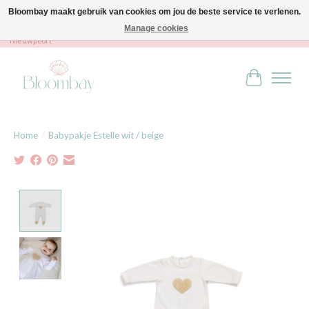
Bloombay maakt gebruik van cookies om jou de beste service te verlenen.
Manage cookies
Bloombay - Babies & Kids - Bali home & interior - Robert Orlentpromenade 9A -
Nieuwpoort
Winkelwag
Home
/
Babypakje Estelle wit / beige
Product image slideshow Items