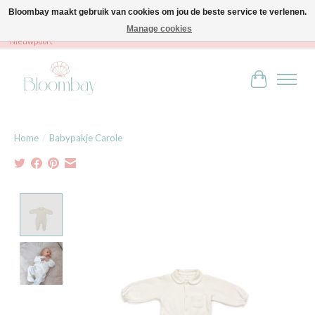
Bloombay maakt gebruik van cookies om jou de beste service te verlenen.
Manage cookies
Bloombay - Babies & Kids - Bali home & interior - Robert Orlentpromenade 9A -
Nieuwpoort
Winkelwag
Home
/
Babypakje Carole
Product image slideshow Items