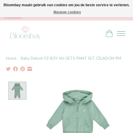
Bloombay maakt gebruik van cookies om jou de beste service te verlenen.
Manage cookies
Bloombay - Babies & Kids - Bali home & interior - Robert Orlentpromenade 9A -
Nieuwpoort
Winkelwag
Home
/
Baby Deloof: FZ BOY HU-SETS-PANT SET CELADON 9M
Product image slideshow Items