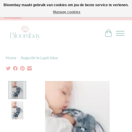
Bloombay maakt gebruik van cookies om jou de beste service te verlenen.
Manage cookies
Bloombay - Babies & Kids - Bali home & interior - Robert Orlentpromenade 9A -
Nieuwpoort
Winkelwag
Home
/
Augustin le Lapin blue
Product image slideshow Items