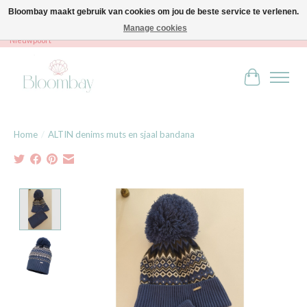
Bloombay maakt gebruik van cookies om jou de beste service te verlenen.
Manage cookies
Bloombay - Babies & Kids - Bali home & interior - Robert Orlentpromenade 9A -
Nieuwpoort
Winkelwag
Home
/
ALTIN denims muts en sjaal bandana
Product image slideshow Items