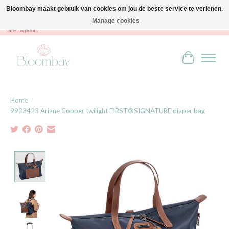
Bloombay maakt gebruik van cookies om jou de beste service te verlenen.
Manage cookies
Bloombay - Babies & Kids - Bali home & interior - Robert Orlentpromenade 9A -
Nieuwpoort
Winkelwag
Home
/
9903423 Ariane Copper twilight FIRST®SIGNATURE diaper bag
Product image slideshow Items