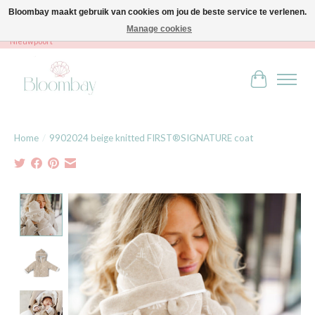
Bloombay maakt gebruik van cookies om jou de beste service te verlenen.
Manage cookies
Bloombay - Babies & Kids - Bali home & interior - Robert Orlentpromenade 9A -
Nieuwpoort
Winkelwag
Home
/
9902024 beige knitted FIRST®SIGNATURE coat
Product image slideshow Items