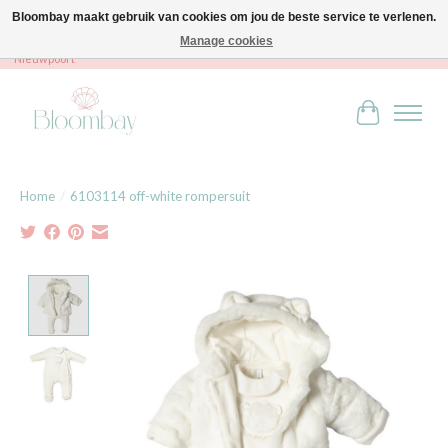
Bloombay maakt gebruik van cookies om jou de beste service te verlenen.
Manage cookies
Bloombay - Babies & Kids - Bali home & interior - Robert Orlentpromenade 9A -
Nieuwpoort
Winkelwag
Home
/
6103114 off-white rompersuit
Product image slideshow Items