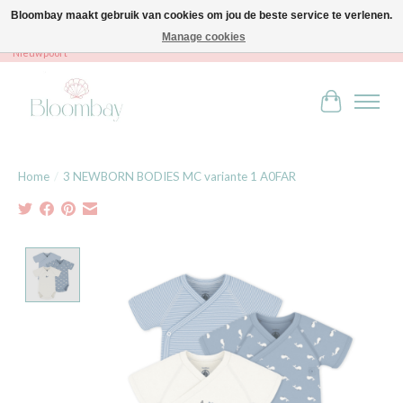
Bloombay maakt gebruik van cookies om jou de beste service te verlenen.
Manage cookies
Bloombay - Babies & Kids - Bali home & interior - Robert Orlentpromenade 9A -
Nieuwpoort
Winkelwag
Home
/
3 NEWBORN BODIES MC variante 1 A0FAR
Product image slideshow Items