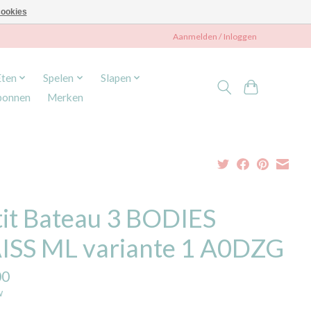
ookies
Aanmelden / Inloggen
Eten
Spelen
Slapen
bonnen
Merken
tit Bateau 3 BODIES
ISS ML variante 1 A0DZG
00
w