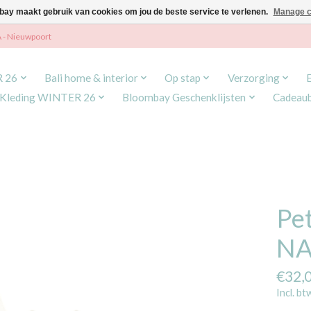
ay maakt gebruik van cookies om jou de beste service te verlenen.
Manage c
A - Nieuwpoort
R 26
Bali home & interior
Op stap
Verzorging
Kleding WINTER 26
Bloombay Geschenklijsten
Cadeau
Pe
NA
€32,
Incl. bt