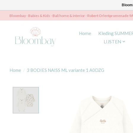
Bloomb
Bloombay - Babies & Kids - Bali home & interior - Robert Orlentpromenade 9
Home
Kleding SUMME
LIJSTEN
Home
/
3 BODIES NAISS ML variante 1 A0DZG
Product image slideshow Items